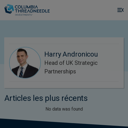
Skip to main content
M
m
o
Harry Andronicou
Head of UK Strategic
Partnerships
Articles les plus récents
No data was found