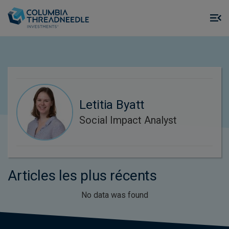
Skip to main content
M
m
o
Letitia Byatt
Social Impact Analyst
Articles les plus récents
No data was found