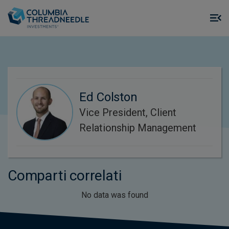
Skip to main content
M
m
o
Ed Colston
Vice President, Client
Relationship Management
Comparti correlati
No data was found