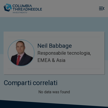
Skip to main content
M
m
o
Neil Babbage
Responsabile tecnologia,
EMEA & Asia
Comparti correlati
No data was found