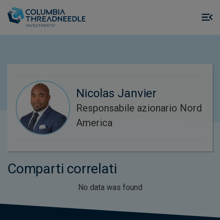
Skip to main content
M
m
o
Nicolas Janvier
Responsabile azionario Nord
America
Comparti correlati
No data was found