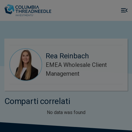
Skip to main content
M
m
o
Rea Reinbach
EMEA Wholesale Client
Management
Comparti correlati
No data was found