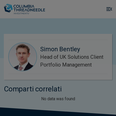
Skip to main content
M
m
o
Simon Bentley
Head of UK Solutions Client
Portfolio Management
Comparti correlati
No data was found