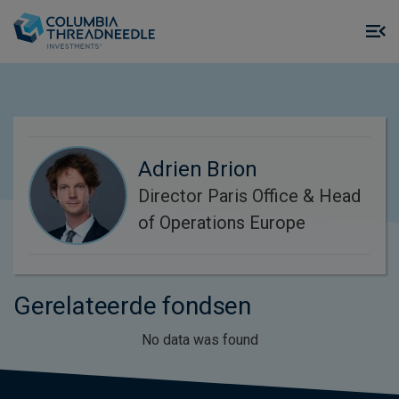
Skip to main content
M
m
o
Adrien Brion
Director Paris Office & Head
of Operations Europe
Gerelateerde fondsen
No data was found