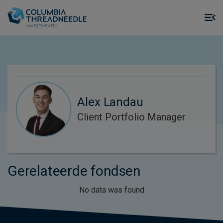
Skip to main content
M
m
o
Alex Landau
Client Portfolio Manager
Gerelateerde fondsen
No data was found