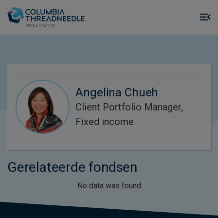
Skip to main content
M
m
o
Angelina Chueh
Client Portfolio Manager,
Fixed income
Gerelateerde fondsen
No data was found