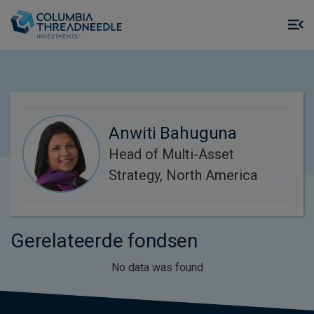
Skip to main content
M
m
o
Anwiti Bahuguna
Head of Multi-Asset
Strategy, North America
Gerelateerde fondsen
No data was found