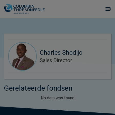
Skip to main content
M
m
o
Charles Shodijo
Sales Director
Gerelateerde fondsen
No data was found