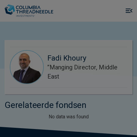
Skip to main content
M
m
o
Fadi Khoury
’’Manging Director, Middle
East
Gerelateerde fondsen
No data was found