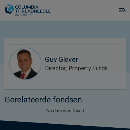
Skip to main content
M
m
o
Guy Glover
Director, Property Funds
Gerelateerde fondsen
No data was found