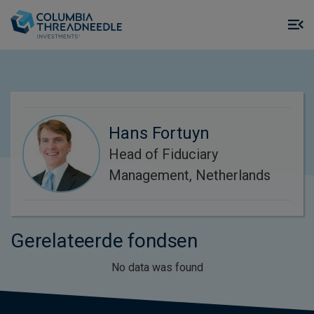
Skip to main content
M
m
o
Hans Fortuyn
Head of Fiduciary
Management, Netherlands
Gerelateerde fondsen
No data was found