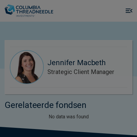
Skip to main content
M
m
o
Jennifer Macbeth
Strategic Client Manager
Gerelateerde fondsen
No data was found