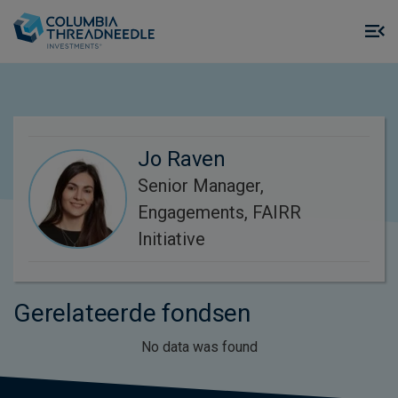
Skip to main content
M
m
o
Jo Raven
Senior Manager,
Engagements, FAIRR
Initiative
Gerelateerde fondsen
No data was found