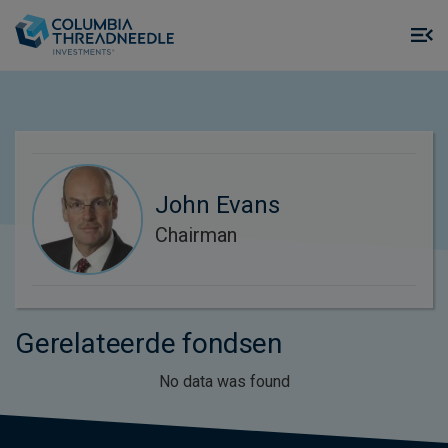
Skip to main content
M
m
o
John Evans
Chairman
Gerelateerde fondsen
No data was found