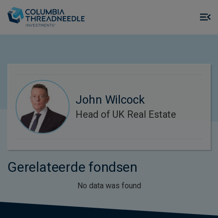
Skip to main content
M
m
o
John Wilcock
Head of UK Real Estate
Gerelateerde fondsen
No data was found