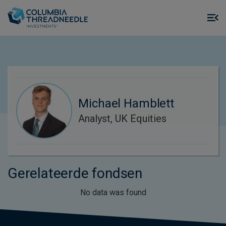
Skip to main content
M
m
o
Michael Hamblett
Analyst, UK Equities
Gerelateerde fondsen
No data was found