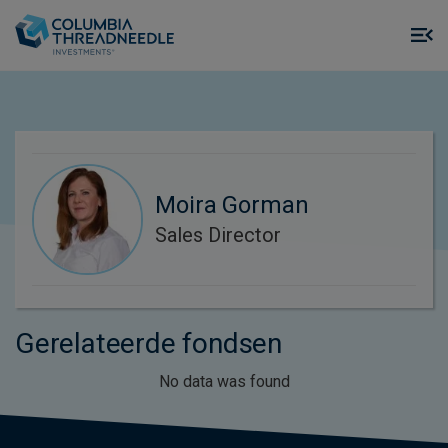
Skip to main content
M
m
o
Moira Gorman
Sales Director
Gerelateerde fondsen
No data was found