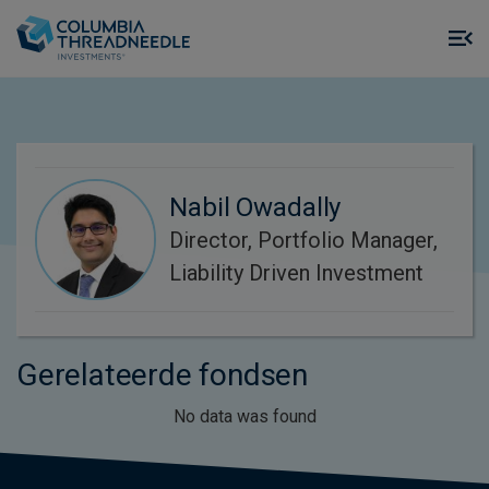
Skip to main content
M
m
o
Nabil Owadally
Director, Portfolio Manager,
Liability Driven Investment
Gerelateerde fondsen
No data was found