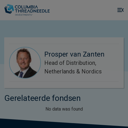
Skip to main content
M
m
o
Prosper van Zanten
Head of Distribution,
Netherlands & Nordics
Gerelateerde fondsen
No data was found