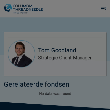
Skip to main content
M
m
o
Tom Goodland
Strategic Client Manager
Gerelateerde fondsen
No data was found